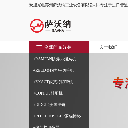
欢迎光临苏州萨沃纳工业设备有限公司--专注于进口管
全部商品分类
关于我们
+RAMFAN防爆排烟风机
+REED美国力得切管机
+EXACT依艾特切管机
+COPPUS排烟机
+RIDGID美国里奇
+ROTHENBEGER罗森博格
+燃气检测仪器