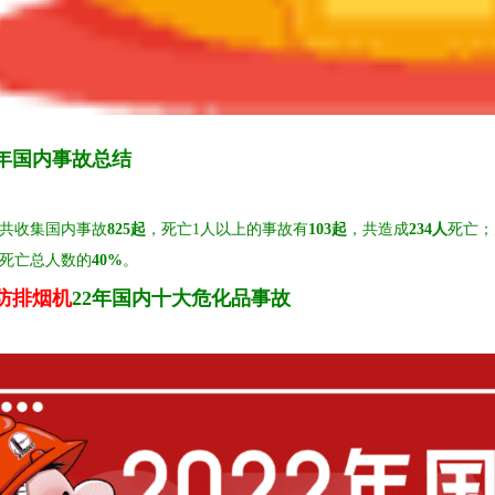
22年国内事故总结
2年共收集国内事故
825起
，死亡1人以上的事故有
103起
，共造成
234人
死亡；
死亡总人数的
40%
。
防排烟机
22年国内十大危化品事故