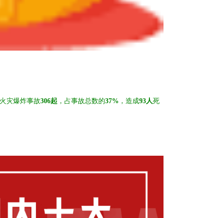
火灾爆炸事故
306起
，占事故总数的
37%
，造成
93人
死