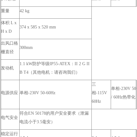
重量
42 kg
体积 L x
374 x 585 x 520 mm
H x D
出风口格
300mm
栅直径
1.1 kW防护等级IP55-ATEX：II 2 G II
发动机
B T4（其他电机：请咨询我们）
三
单相-230V 50
电源供应
单相-230V 50-60Hz
相-115V
/ 60Hz热带化
60Hz
符合EN 50178的用户安全要求（泄漏
电气安全
电流小于3.5毫安）
稳定运行