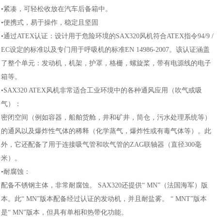
•紧凑，可轻松收放在汽车后备箱中。
•便携式，易于操作，稳定且坚固
•通过ATEX认证：设计用于危险环境的SAX320风机符合ATEX指令94/9 /
EC设定的标准以及专门用于呼吸机的标准EN 14986-2007。该认证涵盖
了整个单元：发动机，机架，护罩，格栅，螺旋桨，带有电源线的电子
箱等。
•SAX320 ATEX风机非常适合工业环境中的各种通风应用（吹气或吸
气）：
密闭空间（例如容器，船舶货舱，井和矿井，筒仓，污水处理系统等）
的通风以及爆炸性气体的稀释（化学蒸气，爆炸性或有毒气体等）。此
外，它还配备了用于连接吸气管和吹气管的ZAG联轴器（直径300毫
米）。
•耐腐蚀：
配备不锈钢主体，非常耐腐蚀。 SAX320还提供“ MN”（法国海军）版
本。此“ MN”版本配备经过认证的发动机，并且耐盐雾。 “ MNT”版本
是“ MN”版本，但具有单相和热带化功能。