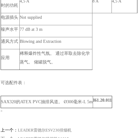
4,5 A
8 A
4,5 A
时的功耗
电源插头
Not supplied
噪声水平
77 dB at 3 m
通风方式
Blowing and Extraction
稀释爆炸性气氛。 通过萃取去除化学
应用
蒸气。 储罐脱气。
可选配件表：
I61.20.011
SAX320的ATEX PVC抽排风道。 Ø300毫米-L 5m
"
上一个：
LEADER雷德尔ESV230排烟机