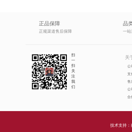
正品保障
品
正规渠道售后保障
一站
扫
关
一
扫
公
关
支
注
我
售
们
公
合
技术支持：