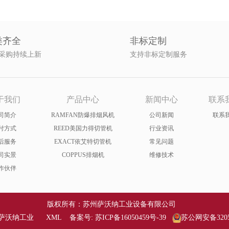
类齐全
非标定制
采购持续上新
支持非标定制服务
于我们
产品中心
新闻中心
联系
司简介
RAMFAN防爆排烟风机
公司新闻
联系
付方式
REED美国力得切管机
行业资讯
后服务
EXACT依艾特切管机
常见问题
司实景
COPPUS排烟机
维修技术
作伙伴
版权所有：苏州萨沃纳工业设备有限公司
萨沃纳工业
XML
备案号:
苏ICP备16050459号-39
苏公网安备32058