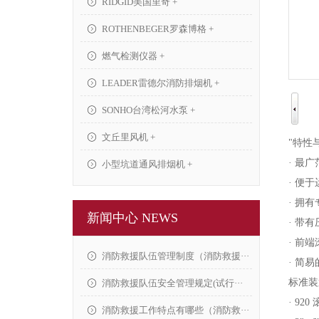
RIDGID美国里奇 +
ROTHENBEGER罗森博格 +
燃气检测仪器 +
LEADER雷德尔消防排烟机 +
SONHO台湾松河水泵 +
文丘里风机 +
"特性
· 最
小型坑道通风排烟机 +
· 便
· 拥
新闻中心 NEWS
· 带
· 前
消防救援队伍管理制度（消防救援···
· 简
标准装
消防救援队伍安全管理规定(试行···
· 92
消防救援工作特点有哪些（消防救···