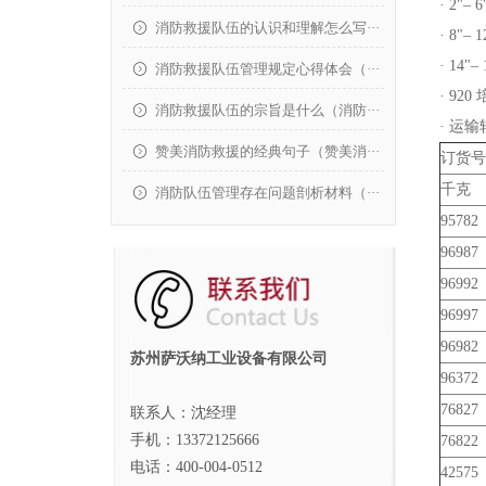
· 2"
消防救援队伍的认识和理解怎么写···
· 8"–
· 14
消防救援队伍管理规定心得体会（···
· 92
消防救援队伍的宗旨是什么（消防···
· 运
赞美消防救援的经典句子（赞美消···
订货号
千克
消防队伍管理存在问题剖析材料（···
95782
96987
96992
96997
96982
苏州萨沃纳工业设备有限公司
96372
76827
联系人：沈经理
手机：13372125666
76822
电话：400-004-0512
42575