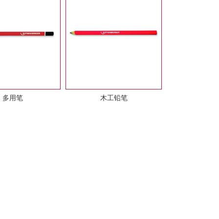
多用笔
木工铅笔