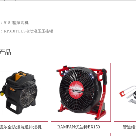
：
918-I型滚沟机
：
RP310 PLUS电动液压压接钳
产品
德尔全防爆坑道排烟机
RAMFAN优兰特EX150···
管道维