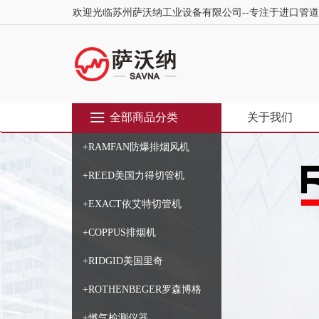
欢迎光临苏州萨沃纳工业设备有限公司--专注于进口管
全部商品分类
关于我们
+RAMFAN防爆排烟风机
+REED美国力得切管机
+EXACT依艾特切管机
+COPPUS排烟机
+RIDGID美国里奇
+ROTHENBEGER罗森博格
+燃气检测仪器