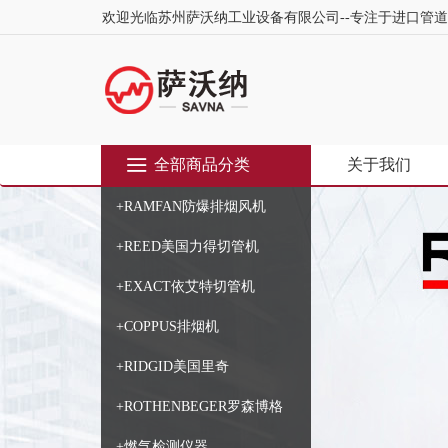
欢迎光临苏州萨沃纳工业设备有限公司--专注于进口管
全部商品分类
关于我们
+RAMFAN防爆排烟风机
+REED美国力得切管机
+EXACT依艾特切管机
+COPPUS排烟机
+RIDGID美国里奇
+ROTHENBEGER罗森博格
+燃气检测仪器