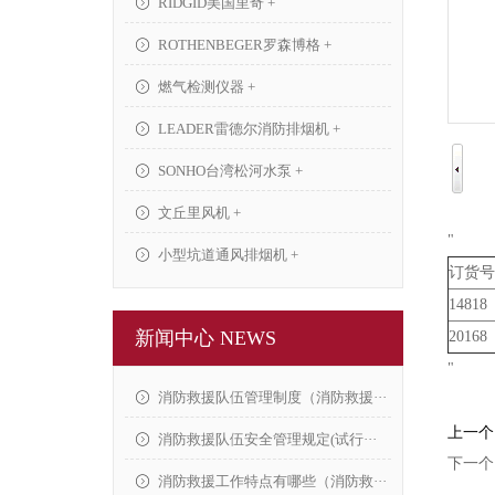
RIDGID美国里奇 +
ROTHENBEGER罗森博格 +
燃气检测仪器 +
LEADER雷德尔消防排烟机 +
SONHO台湾松河水泵 +
文丘里风机 +
"
小型坑道通风排烟机 +
订货号
14818
新闻中心 NEWS
20168
"
消防救援队伍管理制度（消防救援···
上一个
消防救援队伍安全管理规定(试行···
下一个
消防救援工作特点有哪些（消防救···