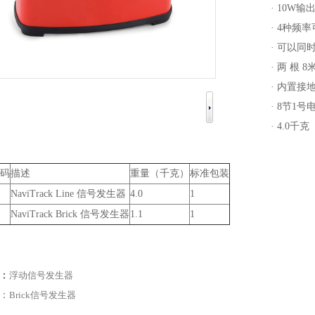
· 10W输
· 4种频率
· 可以同
· 两 根 
· 内置接
· 8节1
· 4.0千克
码
描述
重量（千克）
标准包装
NaviTrack Line 信号发生器
4.0
1
NaviTrack Brick 信号发生器
1.1
1
：
浮动信号发生器
：
Brick信号发生器