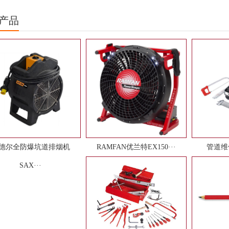
产品
德尔全防爆坑道排烟机
RAMFAN优兰特EX150···
管道维
SAX···