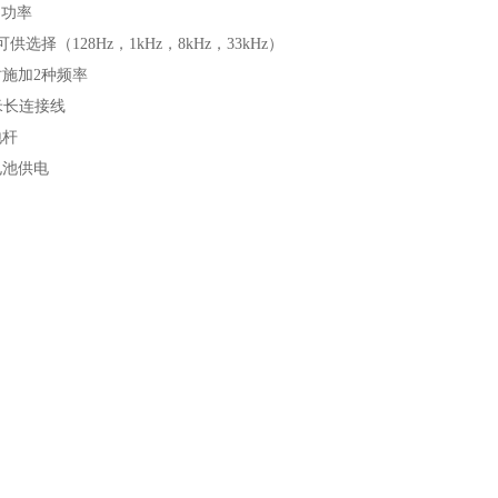
出功率
可供选择（128Hz，1kHz，8kHz，33kHz）
时施加2种频率
8米长连接线
地杆
号电池供电