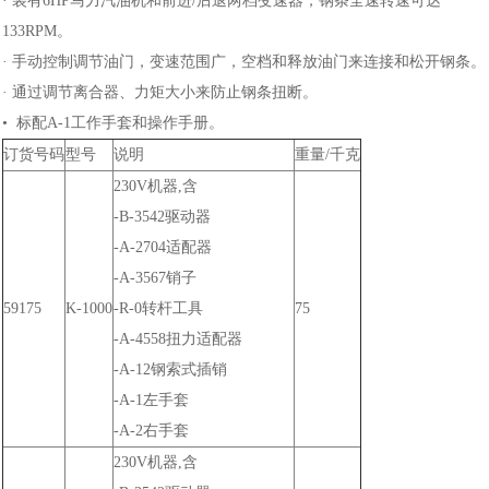
· 装有6HP马力汽油机和前进/后退两档变速器，钢条全速转速可达
133RPM。
· 手动控制调节油门，变速范围广，空档和释放油门来连接和松开钢条。
· 通过调节离合器、力矩大小来防止钢条扭断。
• 标配A-1工作手套和操作手册。
订货号码
型号
说明
重量/千克
230V机器,含
-B-3542驱动器
-A-2704适配器
-A-3567销子
59175
K-1000
-R-0转杆工具
75
-A-4558扭力适配器
-A-12钢索式插销
-A-1左手套
-A-2右手套
230V机器,含