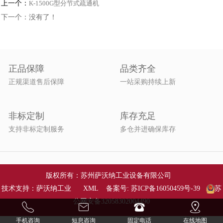
上一个：
K-1500G型分节式疏通机
下一个：没有了！
正品保障
品类齐全
正规渠道售后保障
一站采购持续上新
非标定制
库存充足
支持非标定制服务
多仓并进确保库存
版权所有：苏州萨沃纳工业设备有限公司
技术支持：萨沃纳工业
XML
备案号:
苏ICP备16050459号-39
苏
公网安备32058302004490
手机咨询
短息咨询
固定电话
在线地图