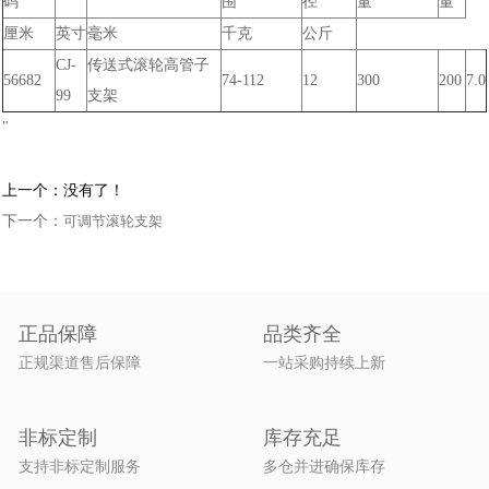
码
围
径
量
量
厘米
英寸
毫米
千克
公斤
CJ-
传送式滚轮高管子
56682
74-112
12
300
200
7.0
99
支架
"
上一个：没有了！
下一个：
可调节滚轮支架
正品保障
品类齐全
正规渠道售后保障
一站采购持续上新
非标定制
库存充足
支持非标定制服务
多仓并进确保库存