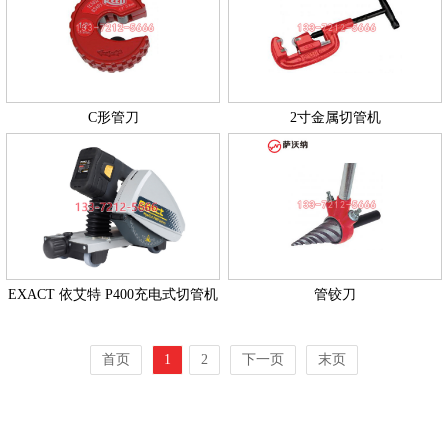
C形管刀
2寸金属切管机
EXACT 依艾特 P400充电式切管机
管铰刀
首页
1
2
下一页
末页