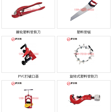
棘轮塑料管剪刀
塑料管锯
PVC打破口器
旋转式塑料管割刀