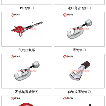
PE管铡刀
速释薄管管割刀
气动往复锯
薄管管刀
不锈钢薄管管刀
伸缩式薄管管刀