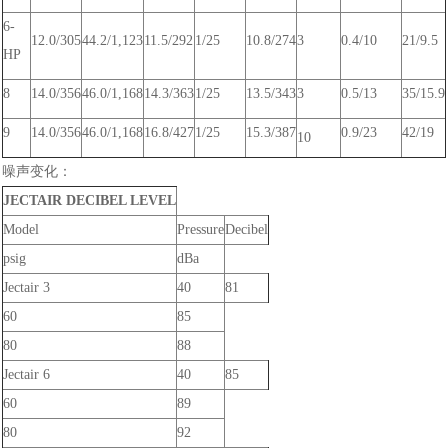
6-
12.0/305
44.2/1,123
11.5/292
1/25
10.8/274
3
0.4/10
21/9.5
HP
8
14.0/356
46.0/1,168
14.3/363
1/25
13.5/343
3
0.5/13
35/15.9
9
14.0/356
46.0/1,168
16.8/427
1/25
15.3/387
0.9/23
42/19
10
噪声变化：
JECTAIR DECIBEL LEVEL
Model
Pressure
Decibel
psig
dBa
Jectair 3
40
81
60
85
80
88
Jectair 6
40
85
60
89
80
92