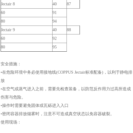
Jectair 8
40
87
60
91
80
94
Jectair 9
40
88
60
92
80
95
安全措施：
•在危险环境中务必使用接地线(COPPUS Jectair标准配备)，以利于静电排
放
•在空气或蒸气进入之前，需要先检查装备，以防范反作用力过高所造成
伤害与危险。
•操作时需要避免固体或瓦砾进入入口
•密闭容器排放烟雾时，注意不可造成真空状态以免容器破裂。
使用现场：