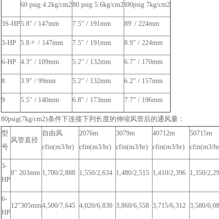
60 psig 4.2kg/cm2
80 psig 5.6kg/cm2
l00psig 7kg/cm2
3S-HP
5.8" / 147mm
7.5" / 191mm
89' / 224mm
3-HP
5.8〃 / 147mm
7.5" / 191mm
8.9" / 224mm
6-HP
4.3" / 109mm
5.2” / 132mm
6.7" / 170mm
8
3.9" / 99mm
5.2” / 132mm
6.2” / 157mm
9
5.5" / 140mm
6.8" / 173mm
7.7” / 196mm
80psig(7kg/cm2)条件下连接下列长度的伸缩风管后的通风量：
型
自由风
2076m
3079m
40712m
50715m
风管直径
号
cfin(m3/hr)
cfin(m3/hr)
cfin(m3/hr)
cfin(m3/hr)
cfin(m3/hr
3-
8" 203mm
1,700/2,888
1,550/2,634
1,480/2,515
1,410/2,396
1,350/2,2
HP
6-
12”305mm
4,500/7,645
4,020/6,830
3,860/6,558
3,715/6,312
3,580/6,0
HP