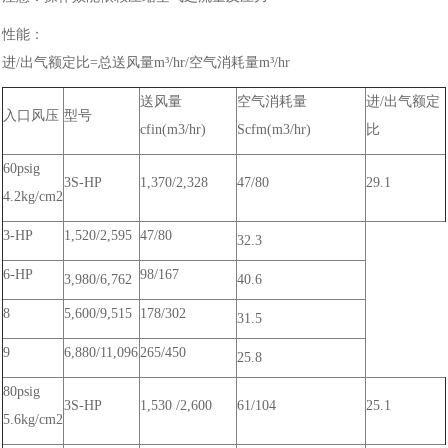
性能：
进/出气额定比=总送风量m³/hr/空气消耗量m³/hr
送风量
空气消耗量
进/出气额定
入口风压
型号
cfin(m3/hr)
Scfm(m3/hr)
比
60psig
3S-HP
1,370/2,328
47/80
29.1
4.2kg/cm2
3-HP
1,520/2,595
47/80
32.3
6-HP
98/167
3,980/6,762
40.6
8
5,600/9,515
178/302
31.5
9
6,880/11,096
265/450
25.8
80psig
3S-HP
1,530 /2,600
61/104
25.1
5.6kg/cm2