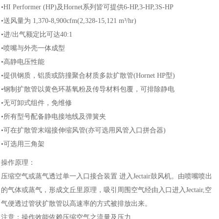
•HI Performer (HP)及Hornet系列皆可提供6-HP,3-HP,3S-HP
•送风量为 1,370-8,900cfm(2,328-15,121 m³/hr)
•进/出气额定比可达40:1
•喷嘴与外壳一体成型
•高静电压性能
•提供钢质，铝质或防撞聚合材质多款扩散管(Hornet HP型)
•钢制扩散管以黄色环基氧粉及传导材料包覆，可排除静电
•无可卸式组件，免维修
•所有型号配备静电接地线及弹簧夹
•可在扩散管末端接伸缩风管(亦可选用风管入口拼合器)
•可选用三角架
操作原理：
压缩空气或蒸气透过单一入口接合装置 进入Jectair鼓风机。由喷嘴喷出
的气体或蒸气，形成文丘里原理，吸引周围空气经由入口进入Jectair,空
气便透过管状扩散管以高速率的方式被排放出来。
注意：操作效能依赖压缩空气之流量及压力