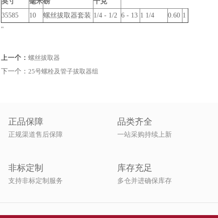
英寸
毫米
磅
千克
35585
10
螺丝拔取器套装
1/4 - 1/2
6 - 13
1 1/4
0.60
1
"
上一个：
螺丝拔取器
下一个：
25号螺栓及管子拔取器组
正品保障
品类齐全
正规渠道售后保障
一站采购持续上新
非标定制
库存充足
支持非标定制服务
多仓并进确保库存