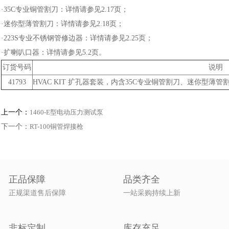
·35C专业铜管割刀：详情请参见2.17页；
·迷你型薄管割刀：详情请参见2.18页；
·223S专业不锈钢管修边器：详情请参见2.25页；
·扩喇叭口器：详情请参见5.2页。
订货号码
说明
41793
HVAC KIT 扩孔器套装，内含35C专业铜管割刀、迷你型薄
上一个：
1460-E型电动压力测试泵
下一个：
RT-100铜管焊接枪
正品保障
品类齐全
正规渠道售后保障
一站采购持续上新
非标定制
库存充足