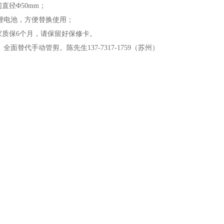
切直径Φ50mm；
2V锂电池，方便替换使用；
厂家质保6个月，请保留好保修卡。
全面替代手动管剪。陈先生137-7317-1759（苏州）