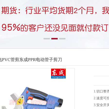
电PVC管剪东成PPR电动管子剪刀
1.切口
2.速度
3.安全