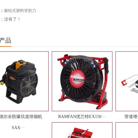
：
棘轮式塑料管割刀
：没有了！
产品
德尔全防爆坑道排烟机
RAMFAN优兰特EX150···
管道维
SAX···