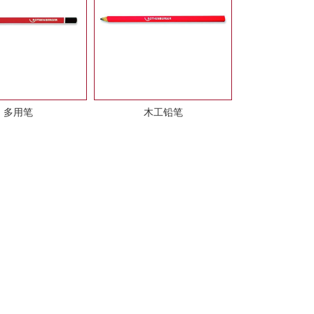
多用笔
木工铅笔