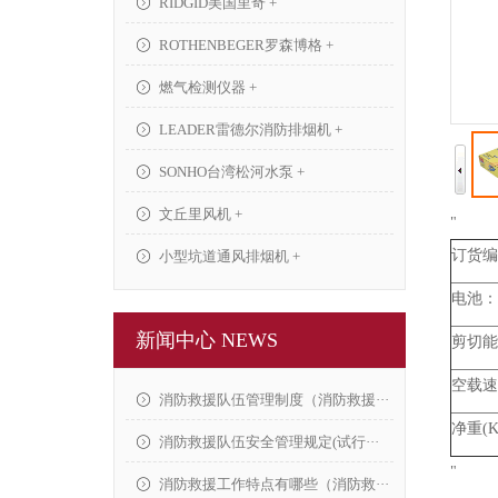
RIDGID美国里奇 +
ROTHENBEGER罗森博格 +
燃气检测仪器 +
LEADER雷德尔消防排烟机 +
SONHO台湾松河水泵 +
文丘里风机 +
"
订货编
小型坑道通风排烟机 +
电池：
新闻中心 NEWS
剪切能力
空载速
消防救援队伍管理制度（消防救援···
净重(K
消防救援队伍安全管理规定(试行···
"
消防救援工作特点有哪些（消防救···