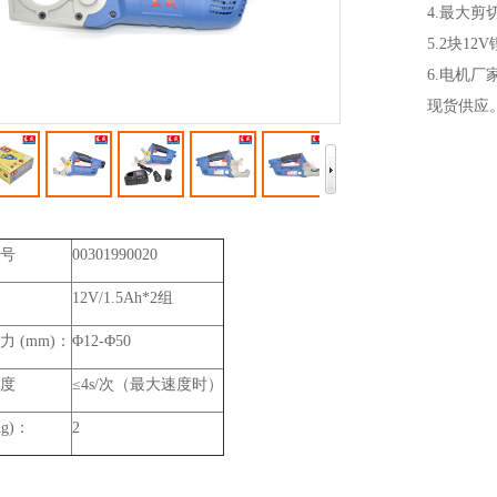
4.最大剪
5.2块1
6.电机
现货供应。
号
00301990020
12V/1.5Ah*2组
 (mm)：
Φ12-Φ50
度
≤4s/次（最大速度时）
g)：
2