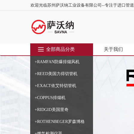
欢迎光临苏州萨沃纳工业设备有限公司--专注于进口管
全部商品分类
关于我们
+RAMFAN防爆排烟风机
+REED美国力得切管机
+EXACT依艾特切管机
+COPPUS排烟机
+RIDGID美国里奇
+ROTHENBEGER罗森博格
+燃气检测仪器