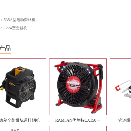
：
535A型电动套丝机
：
1224型套丝机
产品
德尔全防爆坑道排烟机
RAMFAN优兰特EX150···
管道维
SAX···