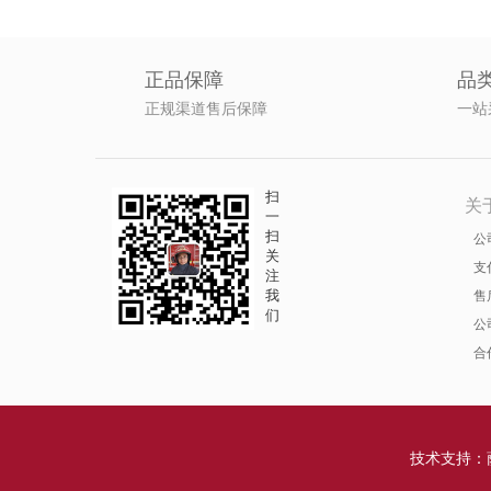
正品保障
品
正规渠道售后保障
一站
扫
关
一
扫
公
关
支
注
我
售
们
公
合
技术支持：