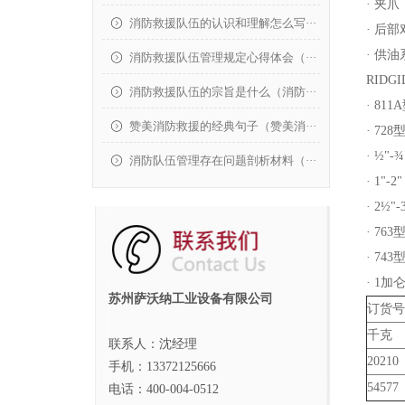
· 夹
消防救援队伍的认识和理解怎么写···
· 后
· 供
消防救援队伍管理规定心得体会（···
RID
消防救援队伍的宗旨是什么（消防···
· 811
赞美消防救援的经典句子（赞美消···
· 72
· ½"
消防队伍管理存在问题剖析材料（···
· 1"
· 2½
· 76
· 743
· 1
苏州萨沃纳工业设备有限公司
订货号
千克
联系人：沈经理
20210
手机：13372125666
54577
电话：400-004-0512