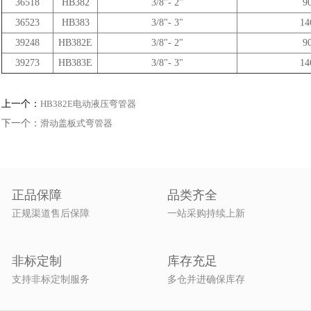
36518
HB382
3/8"- 2"
9
36523
HB383
3/8"- 3"
14
39248
HB382E
3/8"- 2"
9
39273
HB383E
3/8"- 3"
14
上一个：
HB382E电动液压弯管器
下一个：
滑动盖板式弯管器
正品保障
品类齐全
正规渠道售后保障
一站采购持续上新
非标定制
库存充足
支持非标定制服务
多仓并进确保库存