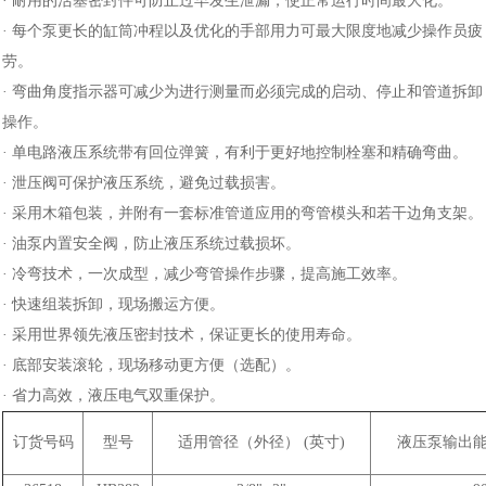
· 耐用的活塞密封件可防止过早发生泄漏，使正常运行时间最大化。
· 每个泵更长的缸筒冲程以及优化的手部用力可最大限度地减少操作员疲
劳。
· 弯曲角度指示器可减少为进行测量而必须完成的启动、停止和管道拆卸
操作。
· 单电路液压系统带有回位弹簧，有利于更好地控制栓塞和精确弯曲。
· 泄压阀可保护液压系统，避免过载损害。
· 采用木箱包装，并附有一套标准管道应用的弯管模头和若干边角支架。
· 油泵内置安全阀，防止液压系统过载损坏。
· 冷弯技术，一次成型，减少弯管操作步骤，提高施工效率。
· 快速组装拆卸，现场搬运方便。
· 采用世界领先液压密封技术，保证更长的使用寿命。
· 底部安装滚轮，现场移动更方便（选配）。
· 省力高效，液压电气双重保护。
订货号码
型号
适用管径（外径） (英寸)
液压泵输出