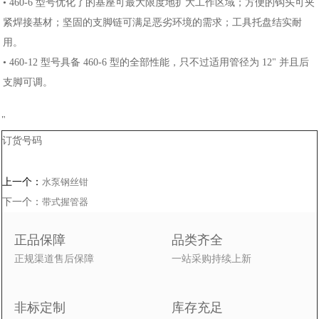
• 460-6 型号优化了的基座可最大限度地扩大工作区域；方便的钩头可夹
紧焊接基材；坚固的支脚链可满足恶劣环境的需求；工具托盘结实耐
用。
• 460-12 型号具备 460-6 型的全部性能，只不过适用管径为 12" 并且后
支脚可调。
"
订货号码
上一个：
水泵钢丝钳
下一个：
带式握管器
正品保障
品类齐全
正规渠道售后保障
一站采购持续上新
非标定制
库存充足