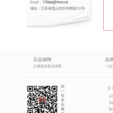
China@swn.cn
Email：
地址：江苏省昆山市庆丰西路555号
正品保障
品
正规渠道售后保障
一站
扫
关
一
扫
公
关
支
注
我
售