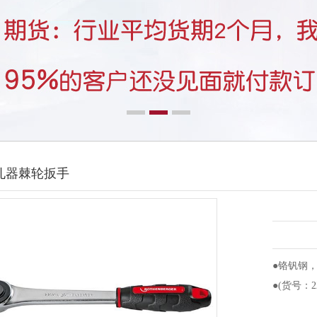
孔器棘轮扳手
●铬钒钢
●(货号：22