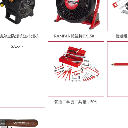
德尔全防爆坑道排烟机
RAMFAN优兰特EX150···
管道维
SAX···
管道工学徒工具箱，50件