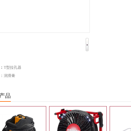
：
T型拉孔器
：
润滑膏
产品