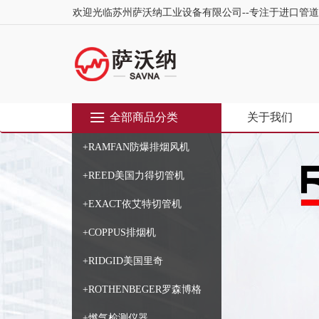
欢迎光临苏州萨沃纳工业设备有限公司--专注于进口管
全部商品分类
关于我们
+RAMFAN防爆排烟风机
+REED美国力得切管机
+EXACT依艾特切管机
+COPPUS排烟机
+RIDGID美国里奇
+ROTHENBEGER罗森博格
+燃气检测仪器