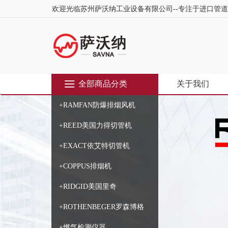
欢迎光临苏州萨沃纳工业设备有限公司--专注于进口管
全部商品分类
关于我们
+RAMFAN防爆排烟风机
+REED美国力得切管机
+EXACT依艾特切管机
+COPPUS排烟机
+RIDGID美国里奇
+ROTHENBEGER罗森博格
+燃气检测仪器