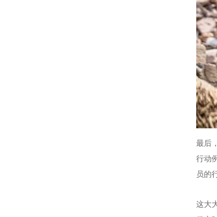
最后
行动
员的
这大