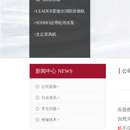
+LEADER雷德尔消防排烟机
+SONHO台湾松河水泵
+文丘里风机
新闻中心 NEWS
公
公司新闻 +
行业资讯 +
常见问题 +
应急
自然
维修技术 +
机
不