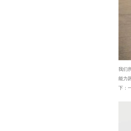
我们
能力
下：