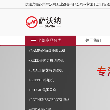
欢迎光临苏州萨沃纳工业设备有限公司--专注于进口管
全部商品分类
关于我们
+RAMFAN防爆排烟风机
+REED美国力得切管机
+EXACT依艾特切管机
+COPPUS排烟机
+RIDGID美国里奇
+ROTHENBEGER罗森博格
+燃气检测仪器