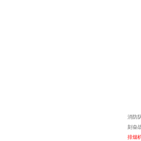
消防
刻奋
排烟