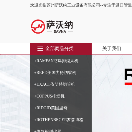
欢迎光临苏州萨沃纳工业设备有限公司--专注于进口管
全部商品分类
关于我们
+RAMFAN防爆排烟风机
+REED美国力得切管机
+EXACT依艾特切管机
+COPPUS排烟机
+RIDGID美国里奇
+ROTHENBEGER罗森博格
+燃气检测仪器