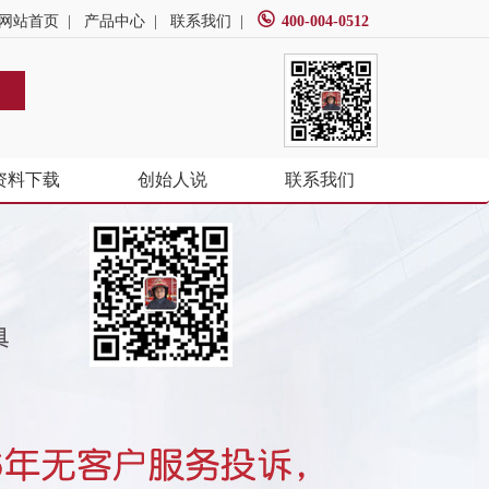
网站首页
|
产品中心
|
联系我们
|
400-004-0512
资料下载
创始人说
联系我们