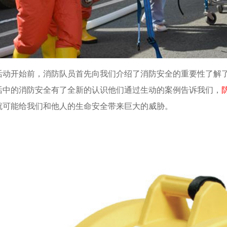
活动开始前，消防队员首先向我们介绍了消防安全的重要性了解
活中的消防安全有了全新的认识他们通过生动的案例告诉我们，
就可能给我们和他人的生命安全带来巨大的威胁。