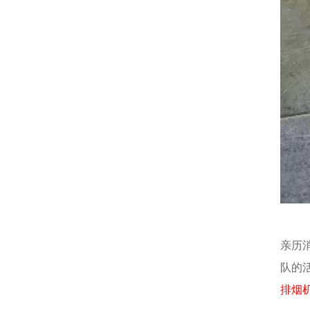
亲历
队的
排烟