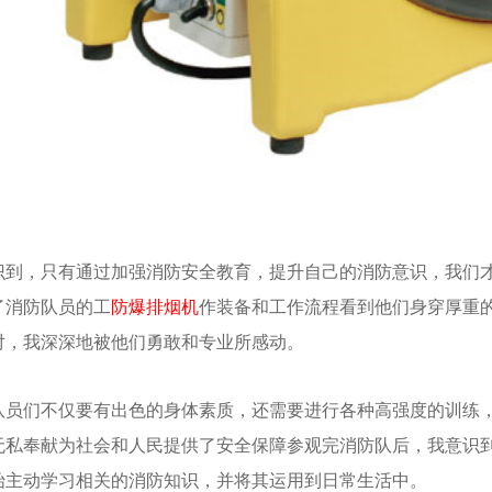
识到，只有通过加强消防安全教育，提升自己的消防意识，我们
了消防队员的工
防爆排烟机
作装备和工作流程看到他们身穿厚重
对，我深深地被他们勇敢和专业所感动。
队员们不仅要有出色的身体素质，还需要进行各种高强度的训练
无私奉献为社会和人民提供了安全保障参观完消防队后，我意识
始主动学习相关的消防知识，并将其运用到日常生活中。