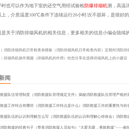
平时也可以作为地下室的还空气用经试验检
防爆排烟机
测，高温消
以上，介质温度100℃条件下连续运行20小时/次不损坏，是很好
就是关于消防排烟风机的相关信息，更多相关的信息小编会陆续
：
消防排烟风机日常检查表模板（消防排烟风机日常检查内容）定期对消防排
：
排烟风机操作视频（排烟风机的作用）给您分享在选择排烟风机上的小建议
新闻
救援队伍管理制度（消防救援队管理规定文件）揭秘消防救援队伍管理严格的
救援工作特点有哪些（消防救援工作特点是什么）消防救援工作的重要性与价
救援队伍的认识和理解怎么写（消防救援队伍的认识和理解心得体会）消防救援队伍
消防救援的经典句子（赞美消防救援人员短句）“大爱无疆，勇敢救援”——献给消防救