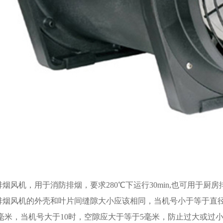
烟风机，用于消防排烟，要求280℃下运行30min,也可用于厨房
排烟风机的外壳和叶片间缝隙大小应该相同，当机号小于等于直径1
.5毫米，当机号大于10时，空隙应大于等于5毫米，防止过大或