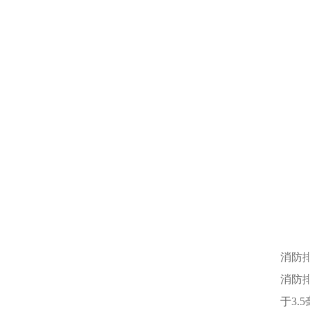
消防排
消防
于3