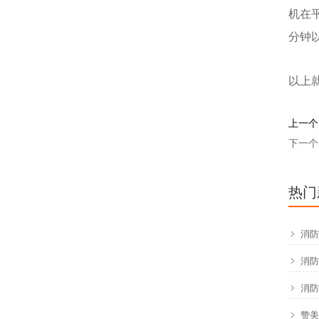
机在
分钟
以上
上一个
下一个
热门
消防
消防
消防
赞美