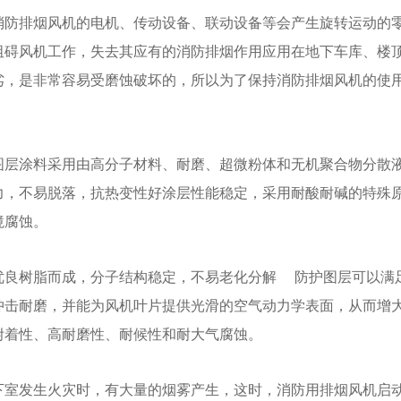
消防排烟风机的电机、传动设备、联动设备等会产生旋转运动的
阻碍风机工作，失去其应有的消防排烟作用应用在地下车库、楼
劣，是非常容易受磨蚀破坏的，所以为了保持消防排烟风机的使
图层涂料采用由高分子材料、耐磨、超微粉体和无机聚合物分散
力，不易脱落，抗热变性好涂层性能稳定，采用耐酸耐碱的特殊
境腐蚀。
优良树脂而成，分子结构稳定，不易老化分解 防护图层可以满
冲击耐磨，并能为风机叶片提供光滑的空气动力学表面，从而增
附着性、高耐磨性、耐候性和耐大气腐蚀。
下室发生火灾时，有大量的烟雾产生，这时，消防用排烟风机启