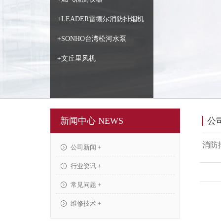
+LEADER雷德尔消防排烟机
+SONHO台湾松河水泵
+文丘里风机
新闻中心 NEWS
公
消防
公司新闻 +
行业资讯 +
常见问题 +
维修技术 +