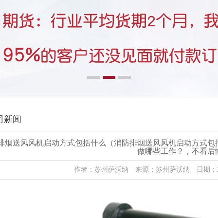
司新闻
排烟送风风机启动方式包括什么（消防排烟送风风机启动方式包
做哪些工作？，不看后
作者：苏州萨沃纳 来源：苏州萨沃纳 日期：2023