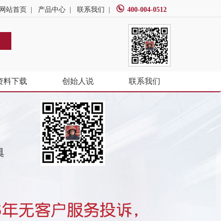
网站首页
|
产品中心
|
联系我们
|
400-004-0512
资料下载
创始人说
联系我们