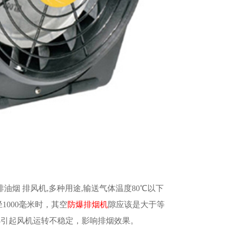
排油烟 排风机,多种用途,输送气体温度80℃以下
000毫米时，其空
防爆排烟机
隙应该是大于等
过小引起风机运转不稳定，影响排烟效果。