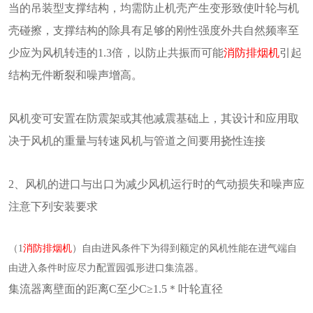
当的吊装型支撑结构，均需防止机壳产生变形致使叶轮与机
壳碰擦，支撑结构的除具有足够的刚性强度外共自然频率至
少应为风机转违的1.3倍，以防止共振而可能
消防排烟机
引起
结构无件断裂和噪声增高。
风机变可安置在防震架或其他减震基础上，其设计和应用取
决于风机的重量与转速风机与管道之间要用挠性连接
2、风机的进口与出口为减少风机运行时的气动损失和噪声应
注意下列安装要求
（1
消防排烟机
）自由进风条件下为得到额定的风机性能在进气端自
由进入条件时应尽力配置园弧形进口集流器。
集流器离壁面的距离C至少C≥1.5＊叶轮直径