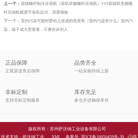
上一个：
双级螺杆制冷压缩机（双机双极螺杆压缩机）VST双级双变频螺
杆压缩机能源节省高达30，深度揭秘
下一个：
室内污染可能对婴幼儿造成的危害有（室内污染有什么）室内污
染，孩子成大受害者，不要告诉别人
正品保障
品类齐全
正规渠道售后保障
一站采购持续上新
非标定制
库存充足
支持非标定制服务
多仓并进确保库存
版权所有：苏州萨沃纳工业设备有限公司
技术支持：萨沃纳工业
XML
备案号:
苏ICP备16050459号-39
苏