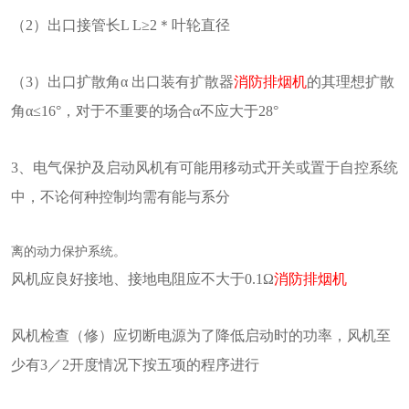
（2）出口接管长L L≥2＊叶轮直径
（3）出口扩散角α 出口装有扩散器
消防排烟机
的其理想扩散
角α≤16°，对于不重要的场合α不应大于28°
3、电气保护及启动风机有可能用移动式开关或置于自控系统
中，不论何种控制均需有能与系分
离的动力保护系统。
风机应良好接地、接地电阻应不大于0.1Ω
消防排烟机
风机检查（修）应切断电源为了降低启动时的功率，风机至
少有3／2开度情况下按五项的程序进行