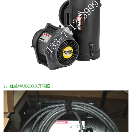
2、优兰特UB20XX开箱照：