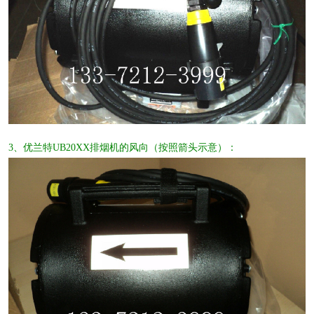
3、优兰特UB20XX排烟机的风向（按照箭头示意）：