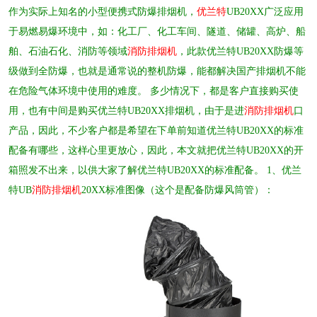
作为实际上知名的小型便携式防爆排烟机，
优兰特
UB20XX广泛应用
于易燃易爆环境中，如：化工厂、化工车间、隧道、储罐、高炉、船
舶、石油石化、消防等领域
消防排烟机
，此款优兰特UB20XX防爆等
级做到全防爆，也就是通常说的整机防爆，能都解决国产排烟机不能
在危险气体环境中使用的难度。
多少情况下，都是客户直接购买使
用，也有中间是购买优兰特UB20XX排烟机，由于是进
消防排烟机
口
产品，因此，不少客户都是希望在下单前知道优兰特UB20XX的标准
配备有哪些，这样心里更放心，因此，本文就把优兰特UB20XX的开
箱照发不出来，以供大家了解优兰特UB20XX的标准配备。
1、优兰
特UB
消防排烟机
20XX标准图像（这个是配备防爆风筒管）：