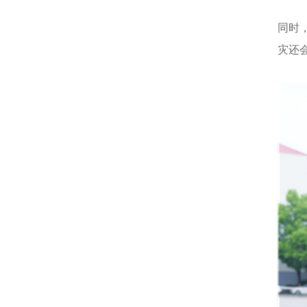
同时
灾还