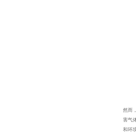
然而
害气
和环