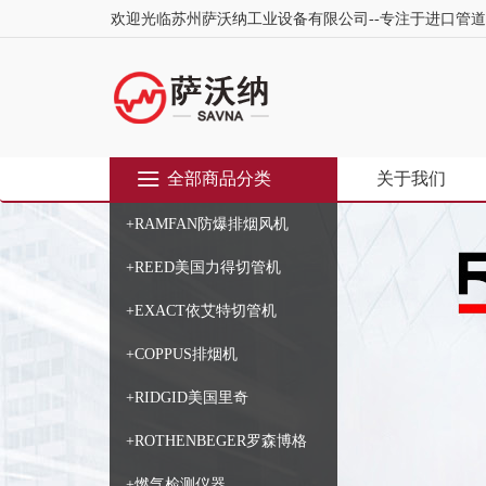
欢迎光临苏州萨沃纳工业设备有限公司--专注于进口管
全部商品分类
关于我们
+RAMFAN防爆排烟风机
+REED美国力得切管机
+EXACT依艾特切管机
+COPPUS排烟机
+RIDGID美国里奇
+ROTHENBEGER罗森博格
+燃气检测仪器