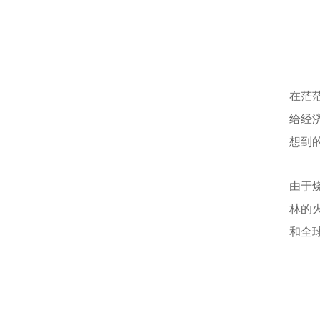
在茫
给经
想到
由于
林的
和全