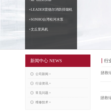
+LEADER雷德尔消防排烟机
+SONHO台湾松河水泵
+文丘里风机
新闻中心 NEWS
行
拯救
公司新闻 +
行业资讯 +
常见问题 +
拯救
维修技术 +