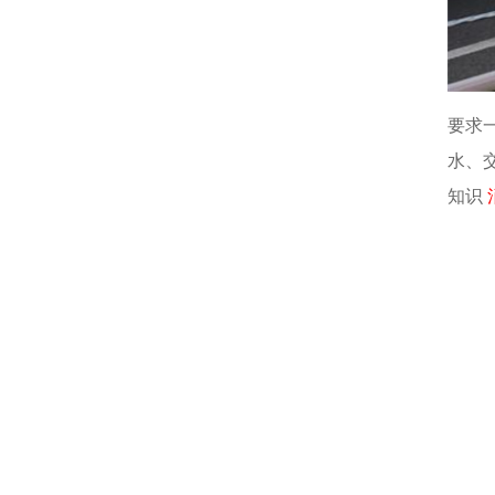
要求
水、
知识