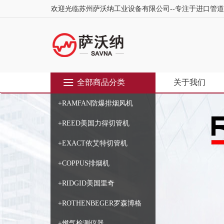
欢迎光临苏州萨沃纳工业设备有限公司--专注于进口管
全部商品分类
关于我们
+RAMFAN防爆排烟风机
+REED美国力得切管机
+EXACT依艾特切管机
+COPPUS排烟机
+RIDGID美国里奇
+ROTHENBEGER罗森博格
+燃气检测仪器