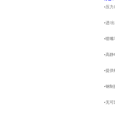
•压力1
•进/
•喷
•高
•提供
•钢
•无