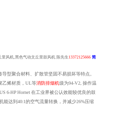
塑料文丘里风机,黑色气动文丘里鼓风机.陈先生
13372125666
简
耐撞击、传导型聚合材料、扩散管坚固不易损坏等特点。
的聚乙烯材质，UL等
消防排烟机
级为94-V2, 操作温
6-HP Hornet 在工业界被公认效能较优良的鼓
机能达到40:1的空气流量转换，并减少26%压缩