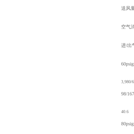
送风量c
空气消耗
进/出
60psi
3,980/6
98/16
40.6
80psi