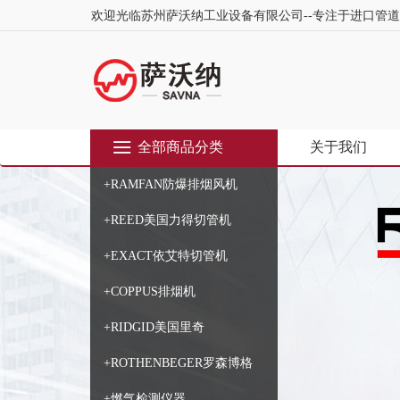
欢迎光临苏州萨沃纳工业设备有限公司--专注于进口管
全部商品分类
关于我们
+RAMFAN防爆排烟风机
+REED美国力得切管机
+EXACT依艾特切管机
+COPPUS排烟机
+RIDGID美国里奇
+ROTHENBEGER罗森博格
+燃气检测仪器