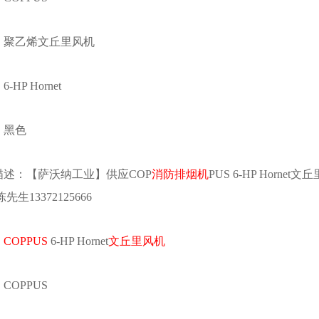
：聚乙烯文丘里风机
-HP Hornet
：黑色
描述：【
萨沃纳
工业】供应COP
消防排烟机
PUS 6-HP Hor
陈先生
13372125666
：
COPPUS
6-HP Hornet
文丘里风机
COPPUS