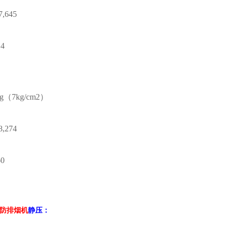
7,645
14
ig（7kg/cm2）
8,274
60
防排烟机
静压：