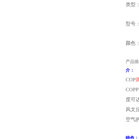
类型
型号：6
颜色
产品描
介：
COP
COP
度可达
风文
空气
特色：