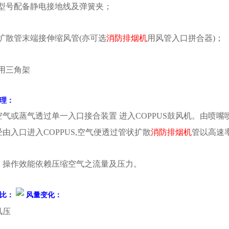
有型号配备静电接地线及弹簧夹；
在扩散管末端接伸缩风管(亦可选
消防排烟机
用风管入口拼合器)；
选用三角架
理：
空气或蒸气透过单一入口接合装置 进入COPPUS鼓风机。由喷
由入口进入COPPUS,空气便透过管状扩散
消防排烟机
管以高速
：操作效能依赖压缩空气之流量及压力。
比：
风量变化：
风压