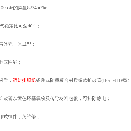
00psig的风量8274m³/hr ；
出气额定比可达40:1；
嘴与外壳一体成型；
静电压性能；
钢质，
消防排烟机
铝质或防撞聚合材质多款扩散管(Hornet HP型)
制扩散管以黄色环基氧粉及传导材料包覆，可排除静电；
可卸式组件，免维修；