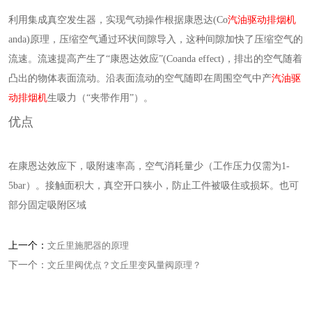
利用集成真空发生器，实现气动操作根据康恩达(Co
汽油驱动排烟机
anda)原理，压缩空气通过环状间隙导入，这种间隙加快了压缩空气的
流速。流速提高产生了“康恩达效应”(Coanda effect)，排出的空气随着
凸出的物体表面流动。沿表面流动的空气随即在周围空气中产
汽油驱
动排烟机
生吸力（“夹带作用”）。
优点
在康恩达效应下，吸附速率高，空气消耗量少（工作压力仅需为1-
5bar）。接触面积大，真空开口狭小，防止工件被吸住或损坏。也可
部分固定吸附区域
上一个：
文丘里施肥器的原理
下一个：
文丘里阀优点？文丘里变风量阀原理？