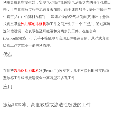
利用集成真空发生器，实现气动操作压缩空气从吸盘内的各个孔排出
来，且在此排放过程中流速显著加快。由于速度加快，静压下降并产
生真空(A)（“伯努利方程”）。流速加快的空气从侧面(B)排出；悬浮
式真空吸盘
汽油驱动排烟机
和工件之间产生了一个“气垫”。通过高流
速补偿泄漏，这表示甚至可搬运和分离多孔工件。在伯努利
(Bernoulli)效应下，几乎不接触即可实现工件搬运目的。悬浮式真空
吸盘工作方式基于伯努利原理。
优点
在伯努
汽油驱动排烟机
利(Bernoulli)效应下，几乎不接触即可实现薄
型敏感工件轻缓搬运安全分离薄型和多孔工件
应用
搬运非常薄、高度敏感或渗透性极强的工件