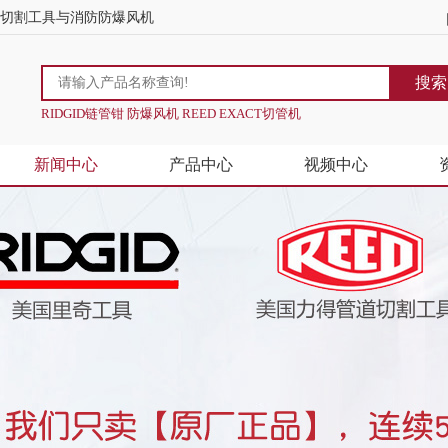
道切割工具与消防防爆风机
搜索
RIDGID链管钳 防爆风机 REED EXACT切管机
新闻中心
产品中心
视频中心