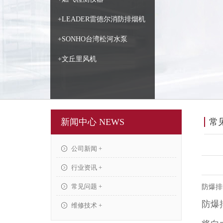
+LEADER雷德尔消防排烟机
+SONHO台湾松河水泵
+文丘里风机
新闻中心 NEWS
常
公司新闻 +
行业资讯 +
常见问题 +
防爆排
防爆
维修技术 +