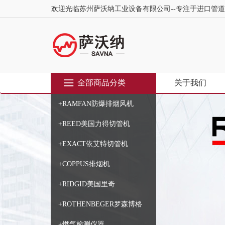
欢迎光临苏州萨沃纳工业设备有限公司--专注于进口管
全部商品分类
关于我们
+RAMFAN防爆排烟风机
+REED美国力得切管机
+EXACT依艾特切管机
+COPPUS排烟机
+RIDGID美国里奇
+ROTHENBEGER罗森博格
+燃气检测仪器