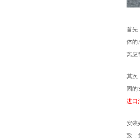
首先
体的
离应
其次
固的
进口
安装
致，