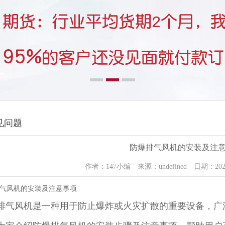
见问题
防爆排气风机的安装及注
作者：147小编 来源：undefined 日期：2023
气风机的安装及注意事项
排气风机是一种用于防止爆炸或火灾扩散的重要设备，广