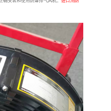
正确安装和使用防爆排气风机。
进口消防