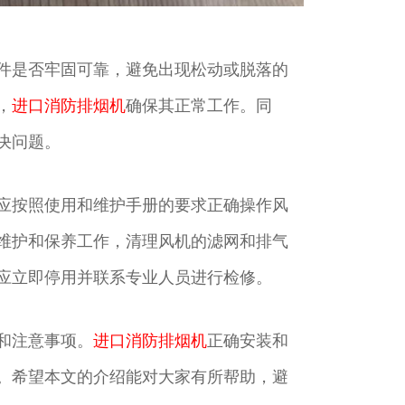
件是否牢固可靠，避免出现松动或脱落的
，
进口消防排烟机
确保其正常工作。同
决问题。
应按照使用和维护手册的要求正确操作风
维护和保养工作，清理风机的滤网和排气
应立即停用并联系专业人员进行检修。
和注意事项。
进口消防排烟机
正确安装和
。希望本文的介绍能对大家有所帮助，避