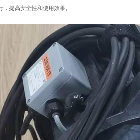
行，提高安全性和使用效果。