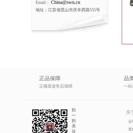
China@swn.cn
Email：
地址：江苏省昆山市庆丰西路555号
正品保障
品
正规渠道售后保障
一站
扫
关
一
扫
公
关
支
注