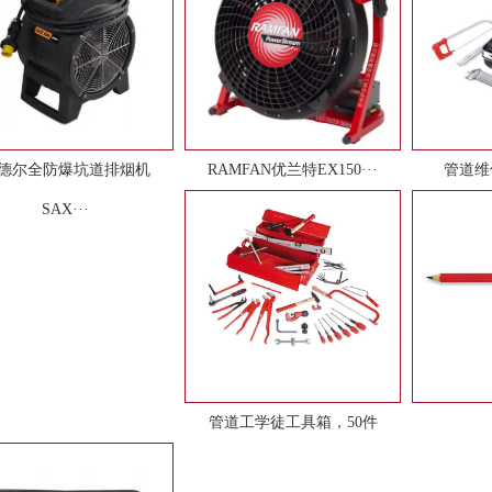
德尔全防爆坑道排烟机
RAMFAN优兰特EX150···
管道维
SAX···
管道工学徒工具箱，50件