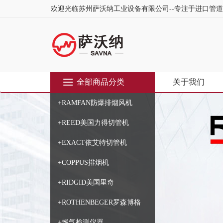
欢迎光临苏州萨沃纳工业设备有限公司--专注于进口管
全部商品分类
关于我们
+RAMFAN防爆排烟风机
+REED美国力得切管机
+EXACT依艾特切管机
+COPPUS排烟机
+RIDGID美国里奇
+ROTHENBEGER罗森博格
+燃气检测仪器