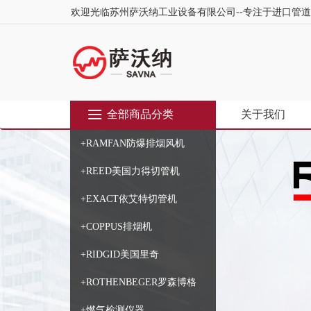
欢迎光临苏州萨沃纳工业设备有限公司--专注于进口管
全部商品分类
关于我们
+RAMFAN防爆排烟风机
+REED美国力得切管机
+EXACT依艾特切管机
+COPPUS排烟机
+RIDGID美国里奇
+ROTHENBEGER罗森博格
+燃气检测仪器