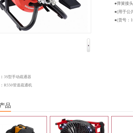
●弹簧接头：
●(用于公
●(货号：10
：
3S型手动疏通器
：
R550管道疏通机
产品