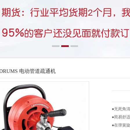
ODRUMS 电动管道疏通机
●无死角
●简易舒
●在弹簧