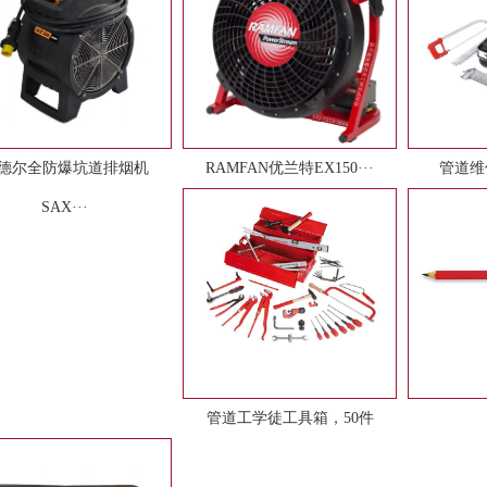
德尔全防爆坑道排烟机
RAMFAN优兰特EX150···
管道维
SAX···
管道工学徒工具箱，50件