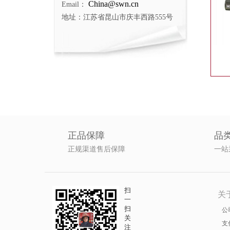
China@swn.cn
Email：
地址：江苏省昆山市庆丰西路555号
正品保障
品
正规渠道售后保障
一站
扫
关
一
扫
公
关
支
注