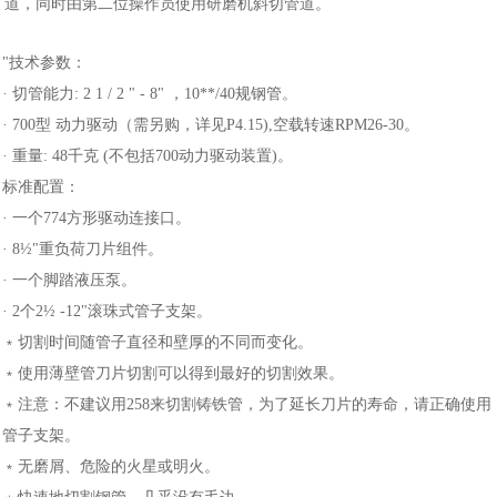
道，同时由第二位操作员使用研磨机斜切管道。
"技术参数：
· 切管能力: 2 1 / 2 " - 8" ，10**/40规钢管。
· 700型 动力驱动（需另购，详见P4.15),空载转速RPM26-30。
· 重量: 48千克 (不包括700动力驱动装置)。
标准配置：
· 一个774方形驱动连接口。
· 8½"重负荷刀片组件。
· 一个脚踏液压泵。
· 2个2½ -12"滚珠式管子支架。
﹡切割时间随管子直径和壁厚的不同而变化。
﹡使用薄壁管刀片切割可以得到最好的切割效果。
﹡注意：不建议用258来切割铸铁管，为了延长刀片的寿命，请正确使用
管子支架。
﹡无磨屑、危险的火星或明火。