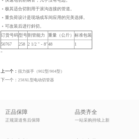
﹡快速地切割钢管，几乎没有毛边。
﹡极其适合切割用于滚沟连接的管道。
﹡重负荷设计是现场或车间应用的完美选择。
﹡可改装后进行斜切。
订货号码
型号
割管能力
重量（公斤）
标准包装
50767
258
2 1/2 " - 8"
48
1
"
上一个：
扭力扳手（902型/904型）
下一个：
258XL型电动切管器
正品保障
品类齐全
正规渠道售后保障
一站采购持续上新